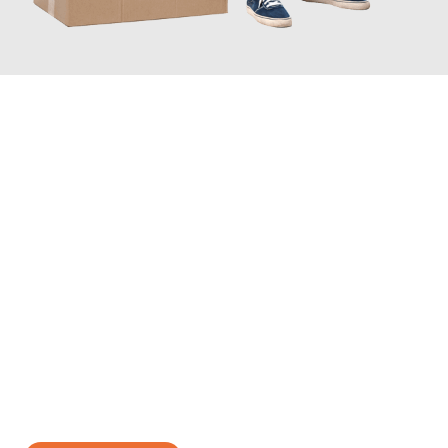
JETZT ANFRAGEN
Erleben Sie mit Umzugsmeister Schuster Heidelberg, wie
einfach
und stressfrei Ihr Umzug Heidelberg Hatay
sein kann. Unser
Expertenteam steht bereit, um Ihnen einen reibungslosen
Übergang in Ihr neues Zuhause zu garantieren.
Jetzt
unverbindliches Angebot
erhalten &
100€ sparen: