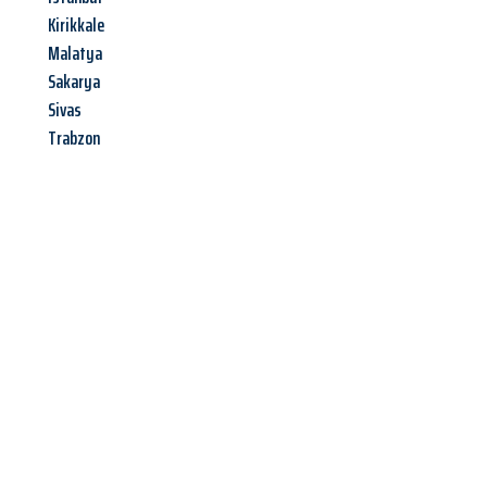
Kirikkale
Malatya
Sakarya
Sivas
Trabzon
Jetzt anfragen &
Angebot
mit Best-Preis
erhalten!
Schicken Sie uns jetzt Ihre unverbindliche Anfrage und sichern
Sie sich Ihr
individuelles Umzugsangebot für Ihr Anliegen in
Heidelberg
zum Best-Preis! Nutzen Sie die Gelegenheit für
einen
stressfreien Umzug
mit maximalem Komfort: