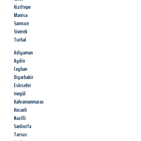
Kiziltepe
Manisa
Samsun
Siverek
Turhal
Adiyaman
Aydin
Ceyhan
Diyarbakir
Eskisehir
Inegöl
Kahramanmaras
Kocaeli
Nazilli
Sanliurfa
Tarsus