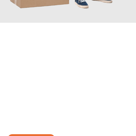
JETZT ANFRAGEN
Erleben Sie mit Umzugsmeister Schuster Heidelberg, wie
einfach
und stressfrei Ihr Umzug Heidelberg Tarsus
sein kann. Unser
Expertenteam steht bereit, um Ihnen einen reibungslosen
Übergang in Ihr neues Zuhause zu garantieren.
Jetzt
unverbindliches Angebot
erhalten &
100€ sparen: