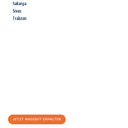
Sakarya
Sivas
Trabzon
Jetzt anfragen &
Angebot
mit Best-Preis
erhalten!
Schicken Sie uns jetzt Ihre unverbindliche Anfrage und sichern
Sie sich Ihr
individuelles Umzugsangebot für Ihr Anliegen in
Heidelberg
zum Best-Preis! Nutzen Sie die Gelegenheit für
einen
stressfreien Umzug
mit maximalem Komfort:
JETZT ANGEBOT ERHALTEN