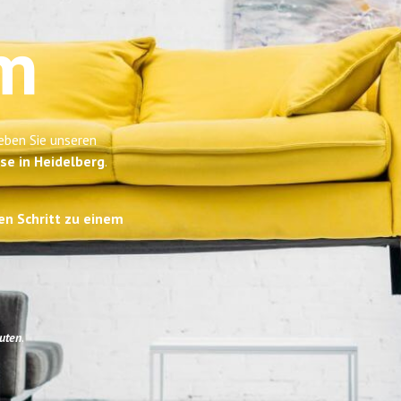
m
eben Sie unseren
se in Heidelberg
.
en Schritt zu einem
uten
.