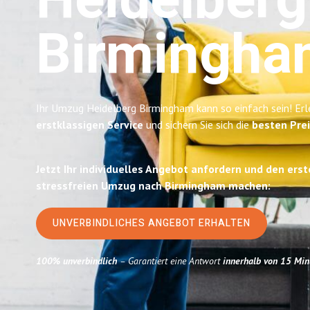
Heidelberg
Birmingha
Ihr Umzug Heidelberg Birmingham kann so einfach sein! Erl
erstklassigen Service
und sichern Sie sich die
besten Prei
Jetzt Ihr individuelles Angebot anfordern und den erst
stressfreien Umzug nach Birmingham machen:
UNVERBINDLICHES ANGEBOT ERHALTEN
100% unverbindlich
– Garantiert eine Antwort
innerhalb von 15 Min