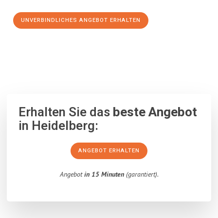
UNVERBINDLICHES ANGEBOT ERHALTEN
100% unverbindlich
– Garantiert eine Antwort
innerhalb von 15
Minuten
.
Erhalten Sie das
beste Angebot
in Heidelberg:
ANGEBOT ERHALTEN
Angebot
in 15 Minuten
(garantiert).