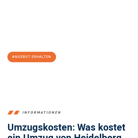
und stressfrei Ihr Umzug Heidelberg South Ayrshire
sein kann.
Unser Expertenteam steht bereit, um Ihnen einen reibungslosen
Übergang in Ihr neues Zuhause zu garantieren.
Jetzt
unverbindliches Angebot
erhalten &
100€ sparen:
ANGEBOT ERHALTEN
+4915792653369
INFORMATIONEN
Umzugskosten: Was kostet