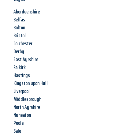
Aberdeenshire
Belfast
Bolton
Bristol
Colchester
Derby
East Ayrshire
Falkirk
Hastings
Kingston upon Hull
Liverpool
Middlesbrough
North Ayrshire
Nuneaton
Poole
Sale