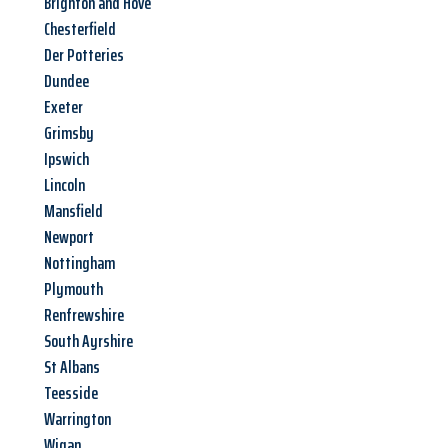
Brighton and Hove
Chesterfield
Der Potteries
Dundee
Exeter
Grimsby
Ipswich
Lincoln
Mansfield
Newport
Nottingham
Plymouth
Renfrewshire
South Ayrshire
St Albans
Teesside
Warrington
Wigan