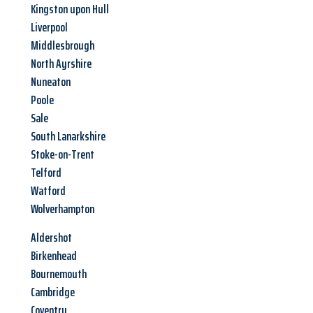
Kingston upon Hull
Liverpool
Middlesbrough
North Ayrshire
Nuneaton
Poole
Sale
South Lanarkshire
Stoke-on-Trent
Telford
Watford
Wolverhampton
Aldershot
Birkenhead
Bournemouth
Cambridge
Coventry