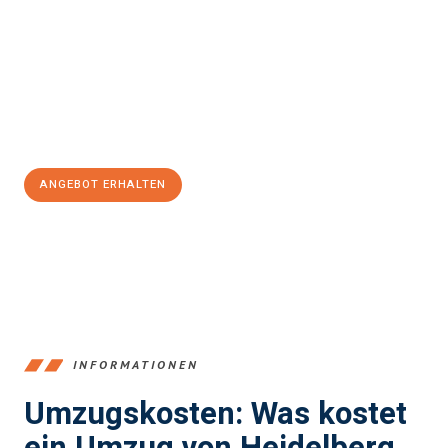
und stressfrei Ihr Umzug Heidelberg North Ayrshire
sein kann.
Unser Expertenteam steht bereit, um Ihnen einen reibungslosen
Übergang in Ihr neues Zuhause zu garantieren.
Jetzt
unverbindliches Angebot
erhalten &
100€ sparen:
ANGEBOT ERHALTEN
+4915792653369
INFORMATIONEN
Umzugskosten: Was kostet