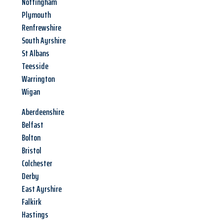
Nottingham
Plymouth
Renfrewshire
South Ayrshire
St Albans
Teesside
Warrington
Wigan
Aberdeenshire
Belfast
Bolton
Bristol
Colchester
Derby
East Ayrshire
Falkirk
Hastings