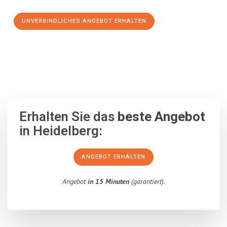
UNVERBINDLICHES ANGEBOT ERHALTEN
100% unverbindlich
– Garantiert eine Antwort
innerhalb von 15
Minuten
.
Erhalten Sie das
beste Angebot
in Heidelberg:
ANGEBOT ERHALTEN
Angebot
in 15 Minuten
(garantiert).