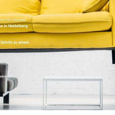
ben Sie unseren
se in Heidelberg
.
 Schritt zu einem
uten
.