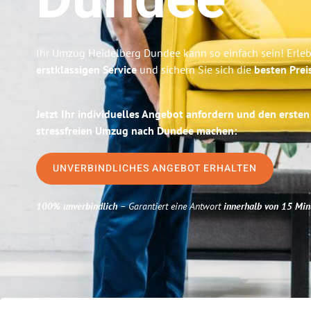
Dundee
Ihr Umzug Heidelberg Dundee kann so einfach sein! Erle
erstklassigen Service
und sichern Sie sich die
besten Prei
Jetzt Ihr individuelles Angebot anfordern und den ersten
stressfreien Umzug nach Dundee machen:
UNVERBINDLICHES ANGEBOT ERHALTEN
100% unverbindlich
– Garantiert eine Antwort
innerhalb von 15 Min