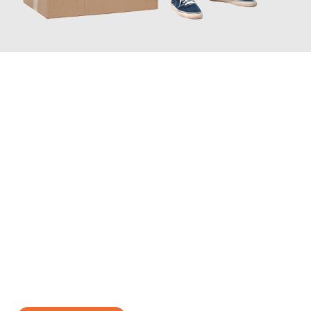
JETZT ANFRAGEN
Erleben Sie mit Umzugsmeister Schuster Heidelberg, wie
einfach
und stressfrei Ihr Umzug Heidelberg Angus
sein kann. Unser
Expertenteam steht bereit, um Ihnen einen reibungslosen
Übergang in Ihr neues Zuhause zu garantieren.
Jetzt
unverbindliches Angebot
erhalten &
100€ sparen: