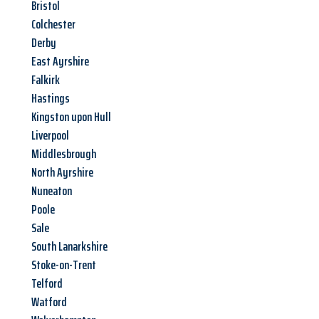
Bristol
Colchester
Derby
East Ayrshire
Falkirk
Hastings
Kingston upon Hull
Liverpool
Middlesbrough
North Ayrshire
Nuneaton
Poole
Sale
South Lanarkshire
Stoke-on-Trent
Telford
Watford