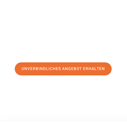
Chesterfie
Ihr Umzug Heidelberg Chesterfield kann so einfach sein! 
erstklassigen Service
und sichern Sie sich die
besten Prei
Jetzt Ihr individuelles Angebot anfordern und den ersten
stressfreien Umzug nach Chesterfield machen:
UNVERBINDLICHES ANGEBOT ERHALTEN
100% unverbindlich
– Garantiert eine Antwort
innerhalb von 15 Min