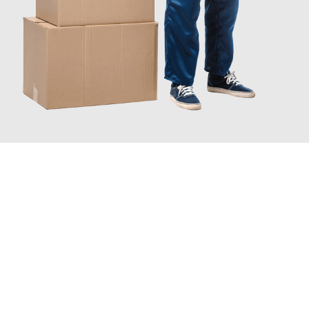
JETZT ANFRAGEN
Erleben Sie mit Umzugsmeister Schuster Heidelberg, wie
einfach
und stressfrei Ihr Umzug Heidelberg Manchester
sein kann.
Unser Expertenteam steht bereit, um Ihnen einen reibungslosen