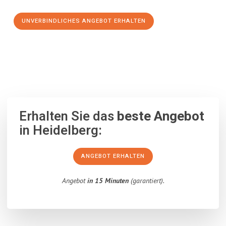
UNVERBINDLICHES ANGEBOT ERHALTEN
100% unverbindlich
– Garantiert eine Antwort
innerhalb von 15
Minuten
.
Erhalten Sie das
beste Angebot
in Heidelberg:
ANGEBOT ERHALTEN
Angebot
in 15 Minuten
(garantiert).