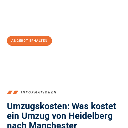
Übergang in Ihr neues Zuhause zu garantieren.
Jetzt
unverbindliches Angebot
erhalten &
100€ sparen:
ANGEBOT ERHALTEN
+4915792653369
INFORMATIONEN
Umzugskosten: Was kostet
ein Umzug von Heidelberg
nach Manchester