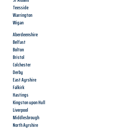
St Albans
Teesside
Warrington
Wigan
Aberdeenshire
Belfast
Bolton
Bristol
Colchester
Derby
East Ayrshire
Falkirk
Hastings
Kingston upon Hull
Liverpool
Middlesbrough
North Ayrshire