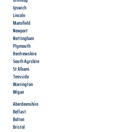
Grimsby
Ipswich
Lincoln
Mansfield
Newport
Nottingham
Plymouth
Renfrewshire
South Ayrshire
St Albans
Teesside
Warrington
Wigan
Aberdeenshire
Belfast
Bolton
Bristol