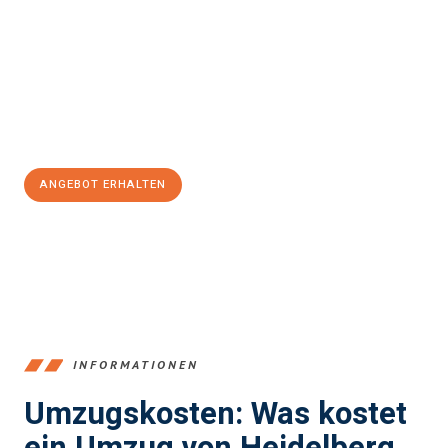
und stressfrei Ihr Umzug Heidelberg West Yorkshire
sein kann.
Unser Expertenteam steht bereit, um Ihnen einen reibungslosen
Übergang in Ihr neues Zuhause zu garantieren.
Jetzt
unverbindliches Angebot
erhalten &
100€ sparen:
ANGEBOT ERHALTEN
+4915792653369
INFORMATIONEN
Umzugskosten: Was kostet