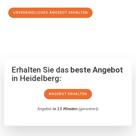
UNVERBINDLICHES ANGEBOT ERHALTEN
100% unverbindlich
– Garantiert eine Antwort
innerhalb von 15
Minuten
.
Erhalten Sie das
beste Angebot
in Heidelberg:
ANGEBOT ERHALTEN
Angebot
in 15 Minuten
(garantiert).