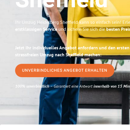
Sheffield
Ihr Umzug Heidelberg Sheffield kann so einfach sein! Erl
erstklassigen Service
und sichern Sie sich die
besten Prei
Jetzt Ihr individuelles Angebot anfordern und den ersten
stressfreien Umzug nach Sheffield machen:
UNVERBINDLICHES ANGEBOT ERHALTEN
100% unverbindlich
– Garantiert eine Antwort
innerhalb von 15 Min