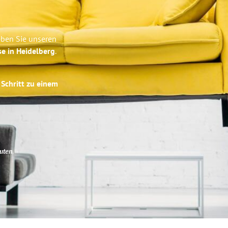
eben Sie unseren
se in Heidelberg
.
 Schritt zu einem
uten
.