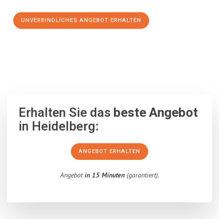
UNVERBINDLICHES ANGEBOT ERHALTEN
100% unverbindlich
– Garantiert eine Antwort
innerhalb von 15
Minuten
.
Erhalten Sie das
beste Angebot
in Heidelberg:
ANGEBOT ERHALTEN
Angebot
in 15 Minuten
(garantiert).