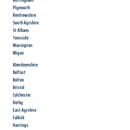
Nottingham
Plymouth
Renfrewshire
South Ayrshire
St Albans
Teesside
Warrington
Wigan
Aberdeenshire
Belfast
Bolton
Bristol
Colchester
Derby
East Ayrshire
Falkirk
Hastings