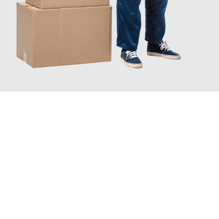
JETZT ANFRAGEN
Erleben Sie mit Umzugsmeister Schuster Heidelberg, wie
einfach
und stressfrei Ihr Umzug Heidelberg Nuneaton
sein kann.
Unser Expertenteam steht bereit, um Ihnen einen reibungslosen
Übergang in Ihr neues Zuhause zu garantieren.