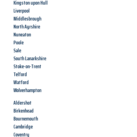
Kingston upon Hull
Liverpool
Middlesbrough
North Ayrshire
Nuneaton
Poole
Sale
South Lanarkshire
Stoke-on-Trent
Telford
Watford
Wolverhampton
Aldershot
Birkenhead
Bournemouth
Cambridge
Coventry