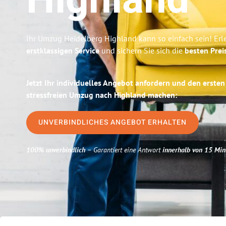
Highland
Ihr Umzug Heidelberg Highland kann so einfach sein! Erl
erstklassigen Service
und sichern Sie sich die
besten Prei
Jetzt Ihr individuelles Angebot anfordern und den ersten
stressfreien Umzug nach Highland machen:
UNVERBINDLICHES ANGEBOT ERHALTEN
100% unverbindlich
– Garantiert eine Antwort
innerhalb von 15 Min