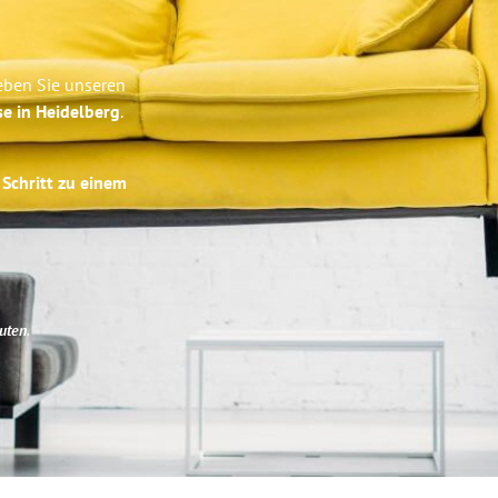
eben Sie unseren
se in Heidelberg
.
 Schritt zu einem
uten
.