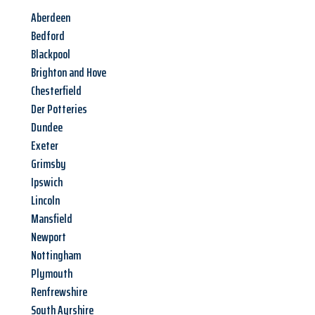
Aberdeen
Bedford
Blackpool
Brighton and Hove
Chesterfield
Der Potteries
Dundee
Exeter
Grimsby
Ipswich
Lincoln
Mansfield
Newport
Nottingham
Plymouth
Renfrewshire
South Ayrshire