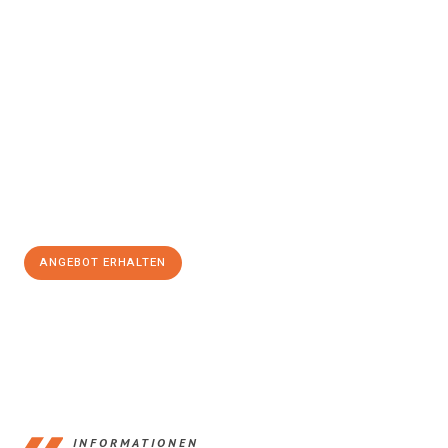
Erleben Sie mit Umzugsmeister Schuster Heidelberg, wie
einfach
und stressfrei Ihr Umzug Heidelberg Newcastle upon
Tyne
sein kann. Unser Expertenteam steht bereit, um Ihnen einen
reibungslosen Übergang in Ihr neues Zuhause zu garantieren.
Jetzt
unverbindliches Angebot
erhalten &
100€ sparen:
ANGEBOT ERHALTEN
+4915792653369
INFORMATIONEN