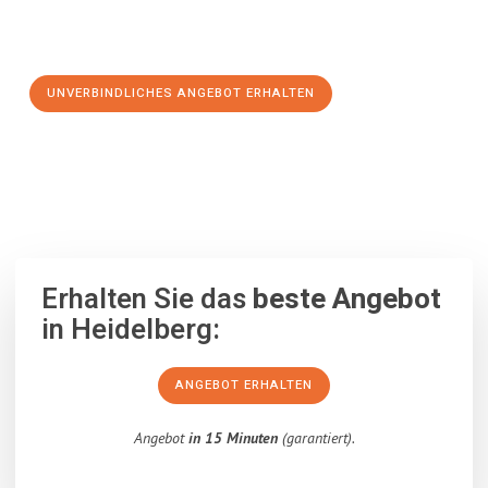
Schritt zu einem stressfreien Umzug nach Newcastle upon
Tyne machen:
UNVERBINDLICHES ANGEBOT ERHALTEN
100% unverbindlich
– Garantiert eine Antwort
innerhalb von 15
Minuten
.
Erhalten Sie das
beste Angebot
in Heidelberg:
ANGEBOT ERHALTEN
Angebot
in 15 Minuten
(garantiert).