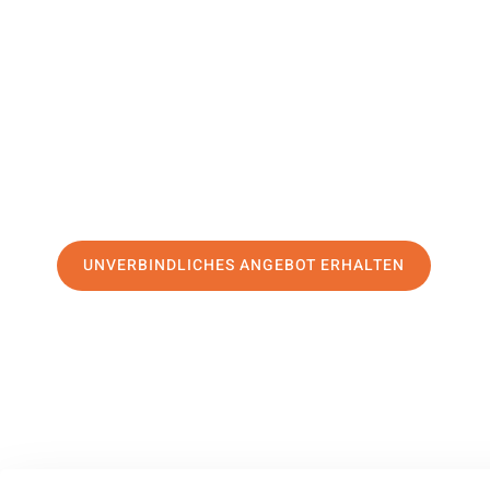
Warringto
Ihr Umzug Heidelberg Warrington kann so einfach sein! E
erstklassigen Service
und sichern Sie sich die
besten Prei
Jetzt Ihr individuelles Angebot anfordern und den ersten
stressfreien Umzug nach Warrington machen:
UNVERBINDLICHES ANGEBOT ERHALTEN
100% unverbindlich
– Garantiert eine Antwort
innerhalb von 15 Min