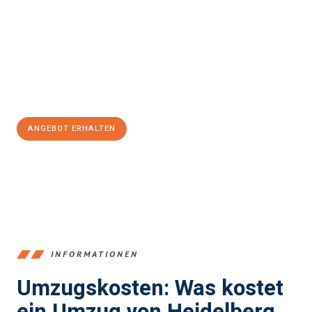
und stressfrei Ihr Umzug Heidelberg Wolverhampton
sein
kann. Unser Expertenteam steht bereit, um Ihnen einen
reibungslosen Übergang in Ihr neues Zuhause zu garantieren.
Jetzt
unverbindliches Angebot
erhalten &
100€ sparen:
ANGEBOT ERHALTEN
+4915792653369
INFORMATIONEN
Umzugskosten: Was kostet