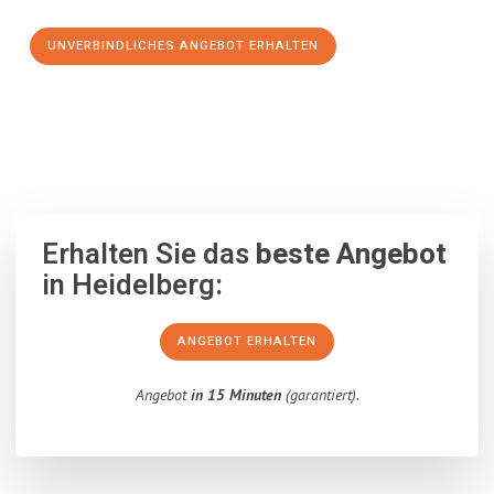
UNVERBINDLICHES ANGEBOT ERHALTEN
100% unverbindlich
– Garantiert eine Antwort
innerhalb von 15
Minuten
.
Erhalten Sie das
beste Angebot
in Heidelberg:
ANGEBOT ERHALTEN
Angebot
in 15 Minuten
(garantiert).