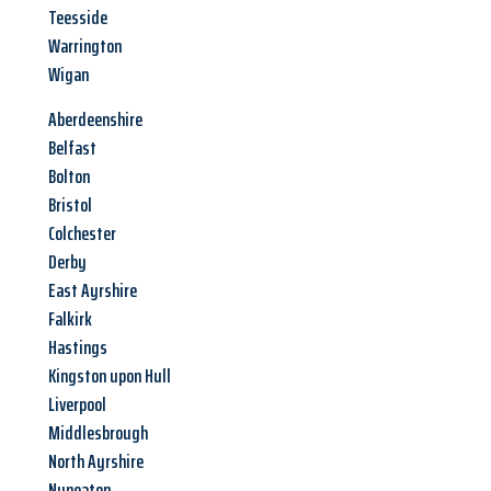
Teesside
Warrington
Wigan
Aberdeenshire
Belfast
Bolton
Bristol
Colchester
Derby
East Ayrshire
Falkirk
Hastings
Kingston upon Hull
Liverpool
Middlesbrough
North Ayrshire
Nuneaton