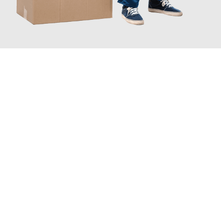
JETZT ANFRAGEN
Erleben Sie mit Umzugsmeister Schuster Heidelberg, wie
einfach
und stressfrei Ihr Umzug Heidelberg Lincoln
sein kann. Unser
Expertenteam steht bereit, um Ihnen einen reibungslosen
Übergang in Ihr neues Zuhause zu garantieren.
Jetzt
unverbindliches Angebot
erhalten &
100€ sparen: