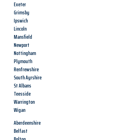
Exeter
Grimsby
Ipswich
Lincoln
Mansfield
Newport
Nottingham
Plymouth
Renfrewshire
South Ayrshire
St Albans
Teesside
Warrington
Wigan
Aberdeenshire
Belfast
Bolton