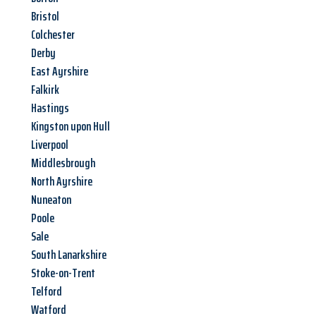
Bristol
Colchester
Derby
East Ayrshire
Falkirk
Hastings
Kingston upon Hull
Liverpool
Middlesbrough
North Ayrshire
Nuneaton
Poole
Sale
South Lanarkshire
Stoke-on-Trent
Telford
Watford